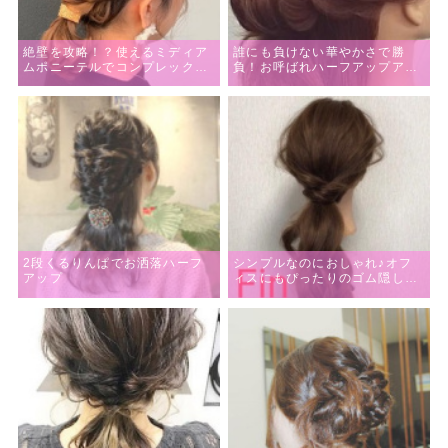
絶壁を攻略！？使えるミディア
誰にも負けない華やかさで勝
ムポニーテルでコンプレックス
負！お呼ばれハーフアップアレ
を味方に☆
ンジ
2段くるりんぱでお洒落ハーフ
シンプルなのにおしゃれ♪オフ
アップ
ィスにもぴったりのゴム隠しポ
ニーテールアレンジ